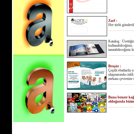
Zarf :
Her türlü gönderil
Katalog : Ürettiği
kullanabilceğiniz,
tanıtabileceğiniz k
Broşür :
Çeşitli ebatlarda
ulaşmasında ciddi 
mekanı çevrenize ta
Buna benzer kağı
olduğunda bizimle