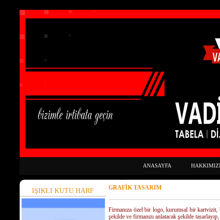
ANASAYFA
HAKKIMIZ
GRAFİK TASARIM
IŞIKLI KUTU HARF
Firmanıza özel bir logo, kurumsal bir kartvizit,
şekilde ve firmanızı anlatacak şekilde tasarlayıp